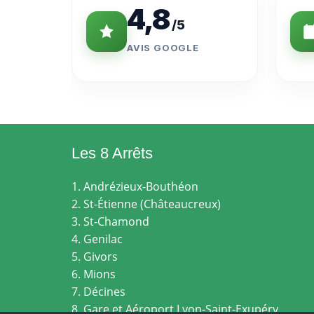
4,8
/5
AVIS GOOGLE
Les 8 Arrêts
1. Andrézieux-Bouthéon
2. St-Étienne (Châteaucreux)
3. St-Chamond
4. Genilac
5. Givors
6. Mions
7. Décines
8. Gare et Aéroport Lyon-Saint-Exupéry