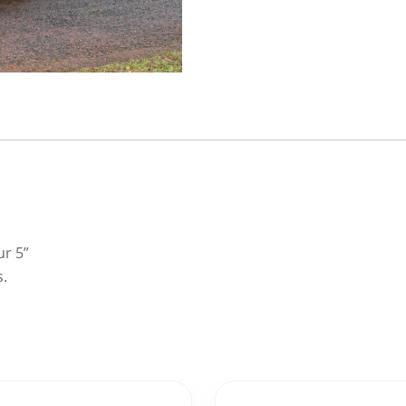
ur 5”
s.