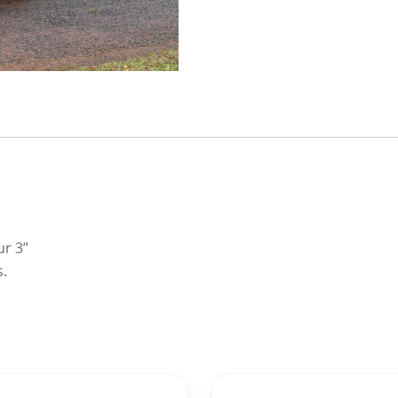
ur 3”
s.