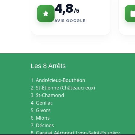
4,8
/5
AVIS GOOGLE
Les 8 Arrêts
1. Andrézieux-Bouthéon
2. St-Étienne (Châteaucreux)
3. St-Chamond
4. Genilac
5. Givors
6. Mions
7. Décines
8. Gare et Aéroport Lyon-Saint-Exupéry