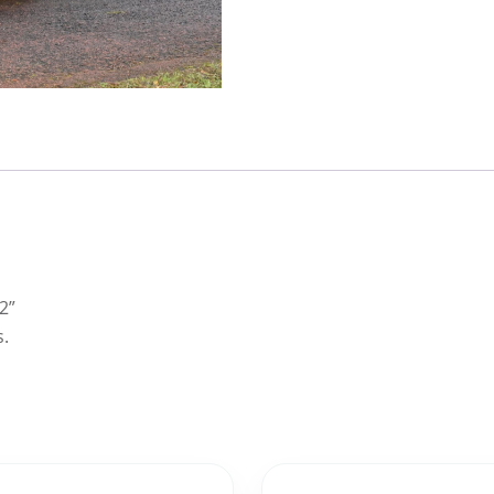
2”
s.