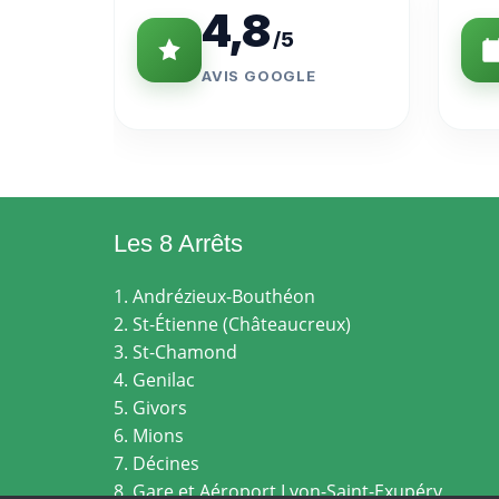
4,8
/5
AVIS GOOGLE
Les 8 Arrêts
1. Andrézieux-Bouthéon
2. St-Étienne (Châteaucreux)
3. St-Chamond
4. Genilac
5. Givors
6. Mions
7. Décines
8. Gare et Aéroport Lyon-Saint-Exupéry