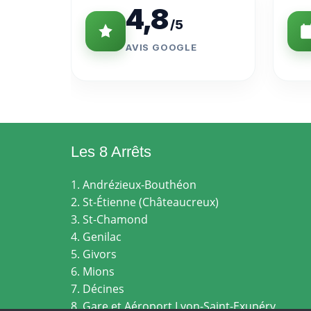
4,8
/5
AVIS GOOGLE
Les 8 Arrêts
1. Andrézieux-Bouthéon
2. St-Étienne (Châteaucreux)
3. St-Chamond
4. Genilac
5. Givors
6. Mions
7. Décines
8. Gare et Aéroport Lyon-Saint-Exupéry