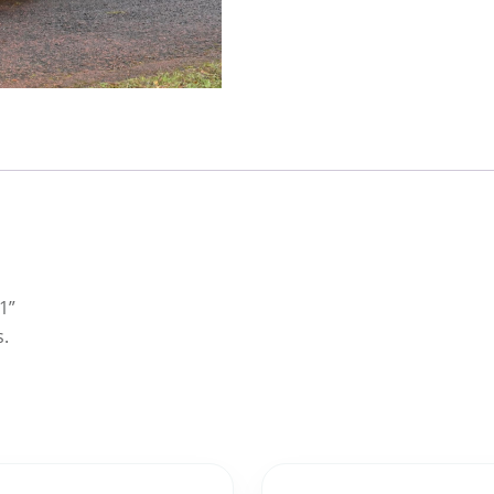
1”
s.