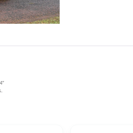
4”
s.