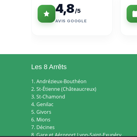
4,8
/5
AVIS GOOGLE
Les 8 Arrêts
1. Andrézieux-Bouthéon
2. St-Étienne (Châteaucreux)
3. St-Chamond
4. Genilac
5. Givors
6. Mions
7. Décines
8. Gare et Aéroport Lyon-Saint-Exupéry