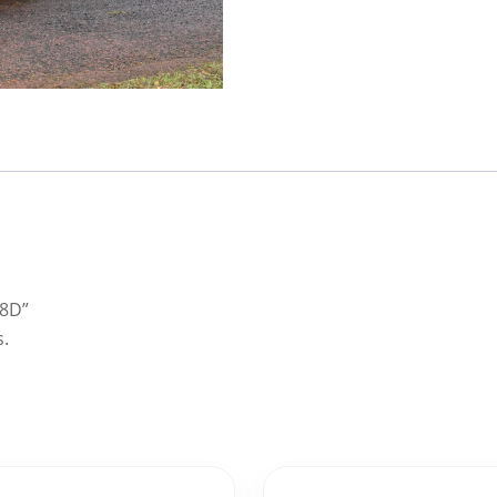
 8D”
s.