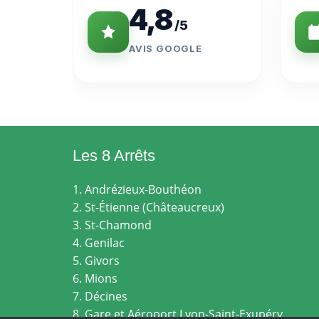
4,8
/5
AVIS GOOGLE
Les 8 Arrêts
1. Andrézieux-Bouthéon
2. St-Étienne (Châteaucreux)
3. St-Chamond
4. Genilac
5. Givors
6. Mions
7. Décines
8. Gare et Aéroport Lyon-Saint-Exupéry