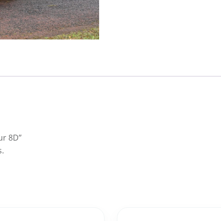
ur 8D”
s.