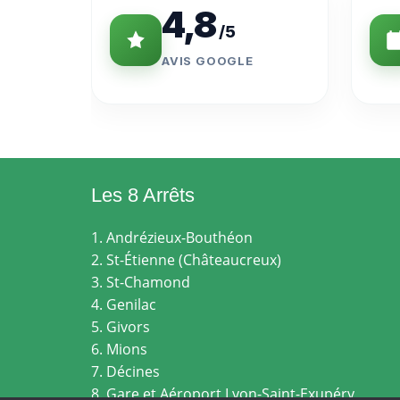
4,8
/5
AVIS GOOGLE
Les 8 Arrêts
1. Andrézieux-Bouthéon
2. St-Étienne (Châteaucreux)
3. St-Chamond
4. Genilac
5. Givors
6. Mions
7. Décines
8. Gare et Aéroport Lyon-Saint-Exupéry