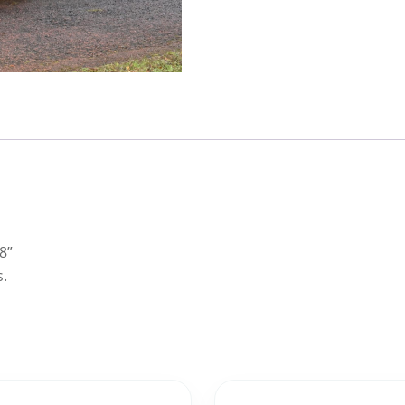
8”
s.