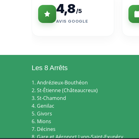
4,8
/5
AVIS GOOGLE
Les 8 Arrêts
1. Andrézieux-Bouthéon
2. St-Étienne (Châteaucreux)
3. St-Chamond
4. Genilac
5. Givors
6. Mions
7. Décines
8. Gare et Aéroport Lyon-Saint-Exupéry