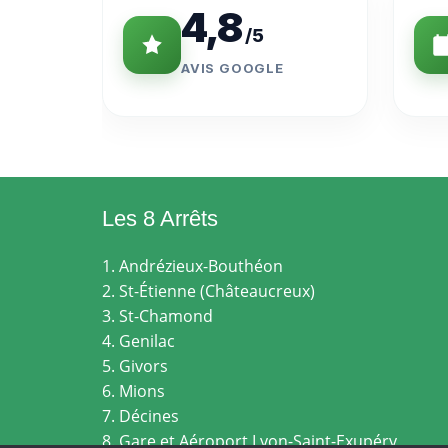
4,8
/5
AVIS GOOGLE
Les 8 Arrêts
1. Andrézieux-Bouthéon
2. St-Étienne (Châteaucreux)
3. St-Chamond
4. Genilac
5. Givors
6. Mions
7. Décines
8. Gare et Aéroport Lyon-Saint-Exupéry