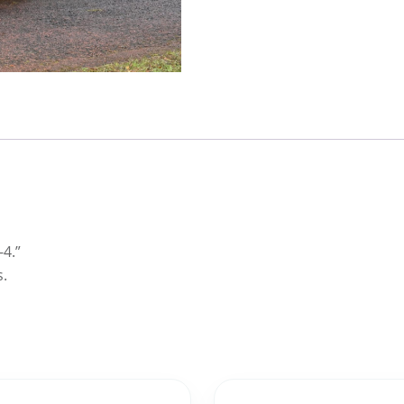
-4.”
s.