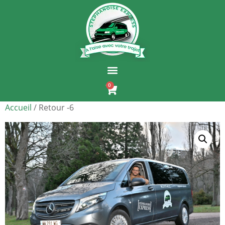
0
Accueil
/ Retour -6