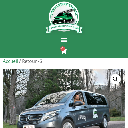
0
Accueil
/ Retour -6