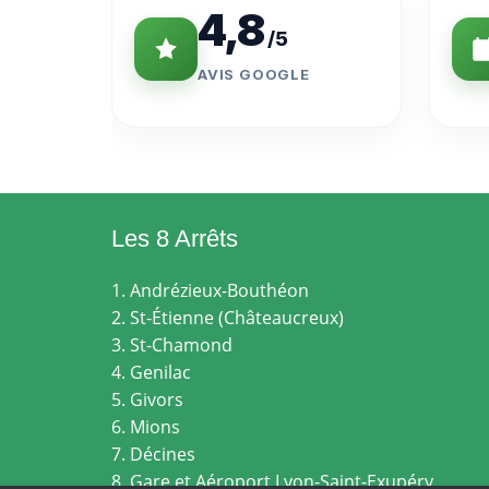
4,8
/5
AVIS GOOGLE
Les 8 Arrêts
1. Andrézieux-Bouthéon
2. St-Étienne (Châteaucreux)
3. St-Chamond
4. Genilac
5. Givors
6. Mions
7. Décines
8. Gare et Aéroport Lyon-Saint-Exupéry