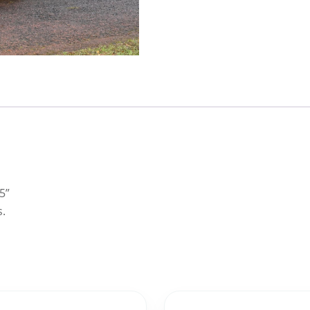
5”
s.