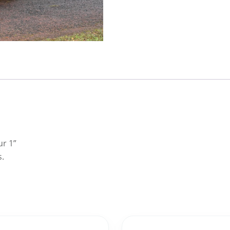
ur 1”
s.