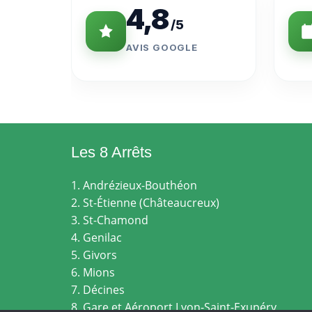
4,8
/5
AVIS GOOGLE
Les 8 Arrêts
1. Andrézieux-Bouthéon
2. St-Étienne (Châteaucreux)
3. St-Chamond
4. Genilac
5. Givors
6. Mions
7. Décines
8. Gare et Aéroport Lyon-Saint-Exupéry