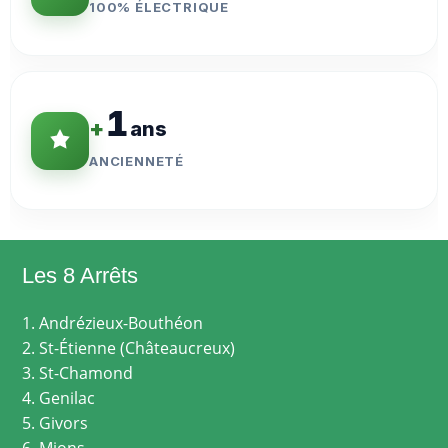
100% ÉLECTRIQUE
1
+
ans
ANCIENNETÉ
Les 8 Arrêts
1. Andrézieux-Bouthéon
2. St-Étienne (Châteaucreux)
3. St-Chamond
4. Genilac
5. Givors
6. Mions