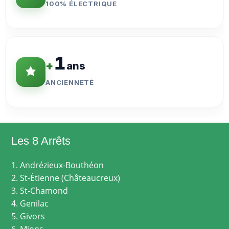
100% ÉLECTRIQUE
1
+
ans
ANCIENNETÉ
Les 8 Arrêts
1. Andrézieux-Bouthéon
2. St-Étienne (Châteaucreux)
3. St-Chamond
4. Genilac
5. Givors
6. Mions