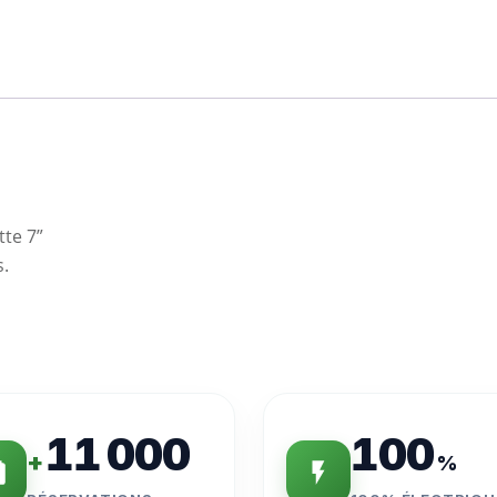
tte 7”
s.
11 000
100
+
%