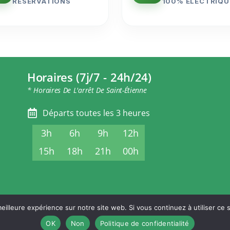
RÉSERVATIONS
100% ÉLECTRIQU
Horaires (7j/7 - 24h/24)
* Horaires De L'arrêt De Saint-Étienne
Départs toutes les 3 heures
3h
6h
9h
12h
15h
18h
21h
00h
eilleure expérience sur notre site web. Si vous continuez à utiliser ce
ONS LÉGALES
POLITIQUE DE CONFIDENTIALITÉ
CONDITIONS GÉNÉRALES DE
OK
Non
Politique de confidentialité
© Stephanoise-Express.fr