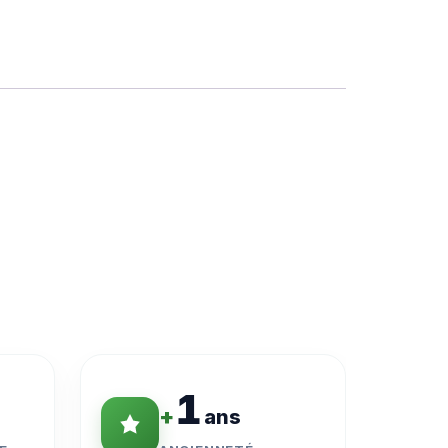
1
+
ans