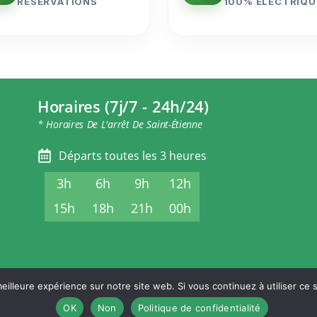
RÉSERVATIONS
100% ÉLECTRIQU
Horaires (7j/7 - 24h/24)
* Horaires De L'arrêt De Saint-Étienne
Départs toutes les 3 heures
3h
6h
9h
12h
15h
18h
21h
00h
eilleure expérience sur notre site web. Si vous continuez à utiliser ce
ONS LÉGALES
POLITIQUE DE CONFIDENTIALITÉ
CONDITIONS GÉNÉRALES DE
OK
Non
Politique de confidentialité
© Stephanoise-Express.fr