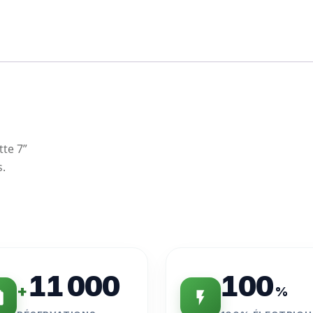
tte 7”
s.
11 000
100
+
%