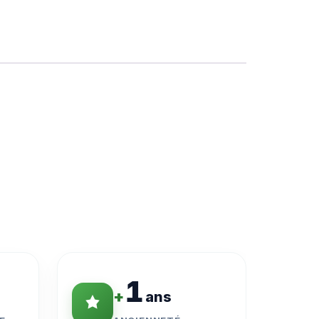
1
+
ans