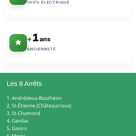
100% ÉLECTRIQUE
1
+
ans
ANCIENNETÉ
Les 8 Arrêts
1. Andrézieux-Bouthéon
2. St-Étienne (Châteaucreux)
3. St-Chamond
4. Genilac
5. Givors
6. Mions