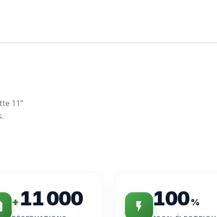
tte 11”
s.
11 000
100
+
%