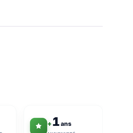
1
+
ans