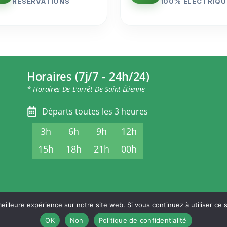
RÉSERVATIONS
100% ÉLECTRIQU
Horaires (7j/7 - 24h/24)
* Horaires De L'arrêt De Saint-Étienne
Départs toutes les 3 heures
3h
6h
9h
12h
15h
18h
21h
00h
eilleure expérience sur notre site web. Si vous continuez à utiliser ce
ONS LÉGALES
POLITIQUE DE CONFIDENTIALITÉ
CONDITIONS GÉNÉRALES DE
OK
Non
Politique de confidentialité
© Stephanoise-Express.fr