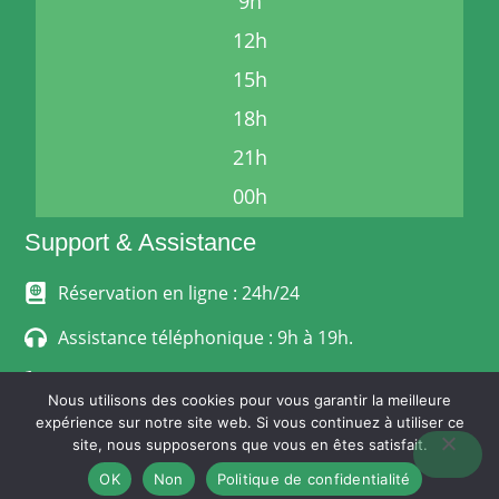
9h
12h
15h
18h
21h
00h
Support & Assistance
Réservation en ligne : 24h/24
Assistance téléphonique : 9h à 19h.
06 24 33 68 12
Nous utilisons des cookies pour vous garantir la meilleure
expérience sur notre site web. Si vous continuez à utiliser ce
MENTIONS LÉGALES
site, nous supposerons que vous en êtes satisfait.
POLITIQUE DE CONFIDENTIALITÉ
CONDITIONS GÉNÉRALES DE VENTE
OK
Non
Politique de confidentialité
© Stephanoise-Express.fr