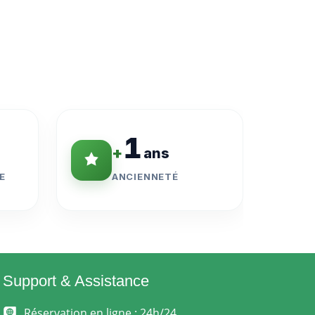
1
+
ans
E
ANCIENNETÉ
Support & Assistance
Réservation en ligne : 24h/24