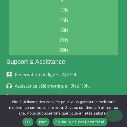
9h
12h
15h
18h
21h
00h
Support & Assistance
Réservation en ligne : 24h/24
Assistance téléphonique : 9h à 19h.
06 24 33 68 12
Nous utilisons des cookies pour vous garantir la meilleure
expérience sur notre site web. Si vous continuez à utiliser ce
MENTIONS LÉGALES
site, nous supposerons que vous en êtes satisfait.
POLITIQUE DE CONFIDENTIALITÉ
CONDITIONS GÉNÉRALES DE VENTE
OK
Non
Politique de confidentialité
© Stephanoise-Express.fr