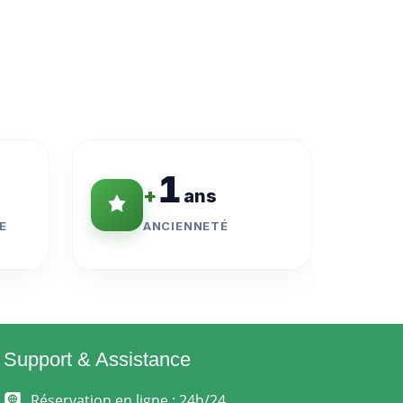
1
+
ans
E
ANCIENNETÉ
Support & Assistance
Réservation en ligne : 24h/24