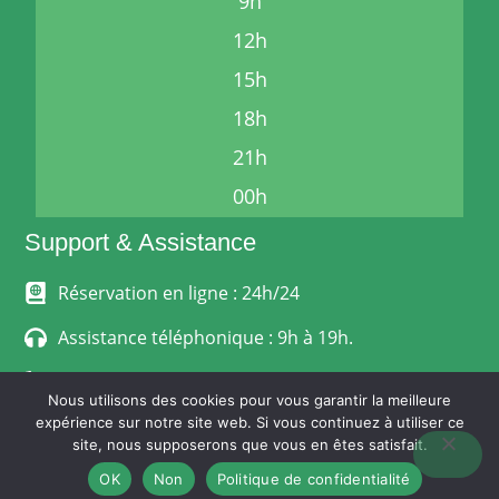
9h
12h
15h
18h
21h
00h
Support & Assistance
Réservation en ligne : 24h/24
Assistance téléphonique : 9h à 19h.
06 24 33 68 12
Nous utilisons des cookies pour vous garantir la meilleure
expérience sur notre site web. Si vous continuez à utiliser ce
MENTIONS LÉGALES
site, nous supposerons que vous en êtes satisfait.
POLITIQUE DE CONFIDENTIALITÉ
CONDITIONS GÉNÉRALES DE VENTE
OK
Non
Politique de confidentialité
© Stephanoise-Express.fr