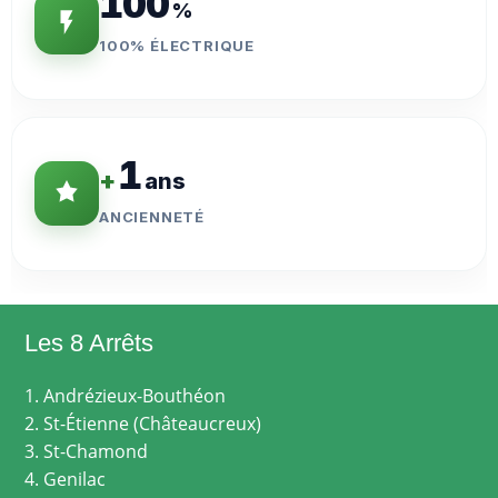
100
%
100% ÉLECTRIQUE
1
+
ans
ANCIENNETÉ
Les 8 Arrêts
1. Andrézieux-Bouthéon
2. St-Étienne (Châteaucreux)
3. St-Chamond
4. Genilac