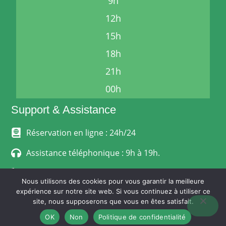
9h
12h
15h
18h
21h
00h
Support & Assistance
Réservation en ligne : 24h/24
Assistance téléphonique : 9h à 19h.
06 24 33 68 12
Nous utilisons des cookies pour vous garantir la meilleure
expérience sur notre site web. Si vous continuez à utiliser ce
MENTIONS LÉGALES
site, nous supposerons que vous en êtes satisfait.
POLITIQUE DE CONFIDENTIALITÉ
CONDITIONS GÉNÉRALES DE VENTE
OK
Non
Politique de confidentialité
© Stephanoise-Express.fr