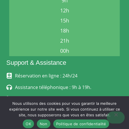
9h
12h
15h
18h
21h
00h
Support & Assistance
Réservation en ligne : 24h/24
Assistance téléphonique : 9h à 19h.
06 24 33 68 12
Nous utilisons des cookies pour vous garantir la meilleure
expérience sur notre site web. Si vous continuez à utiliser ce
MENTIONS LÉGALES
site, nous supposerons que vous en êtes satisfait.
POLITIQUE DE CONFIDENTIALITÉ
CONDITIONS GÉNÉRALES DE VENTE
OK
Non
Politique de confidentialité
© Stephanoise-Express.fr