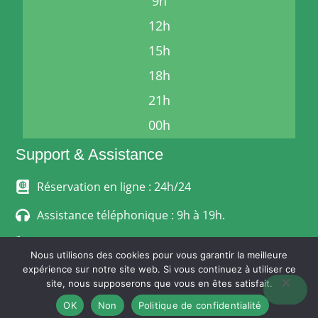
9h
12h
15h
18h
21h
00h
Support & Assistance
Réservation en ligne : 24h/24
Assistance téléphonique : 9h à 19h.
06 24 33 68 12
Nous utilisons des cookies pour vous garantir la meilleure
expérience sur notre site web. Si vous continuez à utiliser ce
MENTIONS LÉGALES
site, nous supposerons que vous en êtes satisfait.
POLITIQUE DE CONFIDENTIALITÉ
CONDITIONS GÉNÉRALES DE VENTE
OK
Non
Politique de confidentialité
© Stephanoise-Express.fr