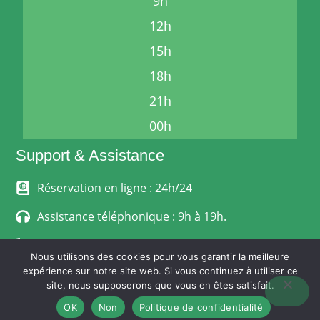
9h
12h
15h
18h
21h
00h
Support & Assistance
Réservation en ligne : 24h/24
Assistance téléphonique : 9h à 19h.
06 24 33 68 12
Nous utilisons des cookies pour vous garantir la meilleure
expérience sur notre site web. Si vous continuez à utiliser ce
MENTIONS LÉGALES
site, nous supposerons que vous en êtes satisfait.
POLITIQUE DE CONFIDENTIALITÉ
CONDITIONS GÉNÉRALES DE VENTE
OK
Non
Politique de confidentialité
© Stephanoise-Express.fr