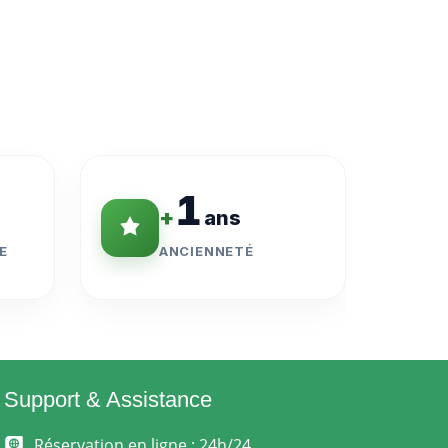
1
+
ans
E
ANCIENNETÉ
Support & Assistance
Réservation en ligne : 24h/24