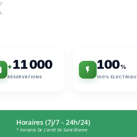
6”
s.
11 000
100
+
%
RÉSERVATIONS
100% ÉLECTRIQU
Horaires (7j/7 - 24h/24)
* Horaires De L'arrêt De Saint-Étienne