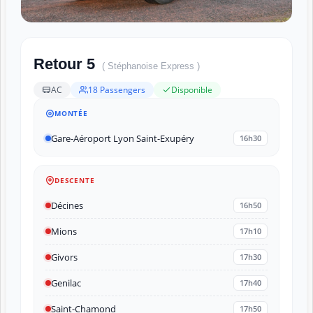
Retour 5
( Stéphanoise Express )
AC
18 Passengers
Disponible
MONTÉE
Gare-Aéroport Lyon Saint-Exupéry
16h30
DESCENTE
Décines
16h50
Mions
17h10
Givors
17h30
Genilac
17h40
Saint-Chamond
17h50