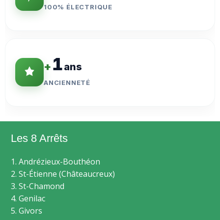
100% ÉLECTRIQUE
1
+
ans
ANCIENNETÉ
Les 8 Arrêts
1. Andrézieux-Bouthéon
2. St-Étienne (Châteaucreux)
3. St-Chamond
4. Genilac
5. Givors