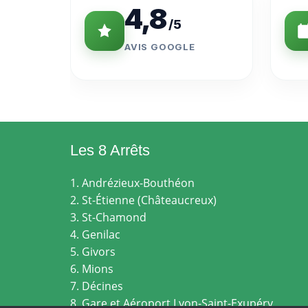
4,8
/5
AVIS GOOGLE
Les 8 Arrêts
1. Andrézieux-Bouthéon
2. St-Étienne (Châteaucreux)
3. St-Chamond
4. Genilac
5. Givors
6. Mions
7. Décines
8. Gare et Aéroport Lyon-Saint-Exupéry