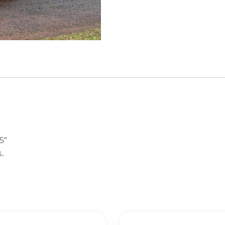
5”
s.