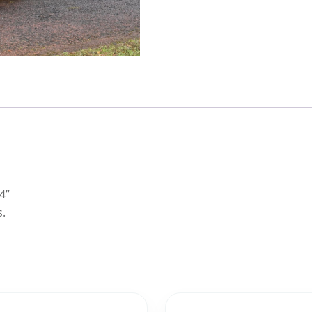
4”
s.