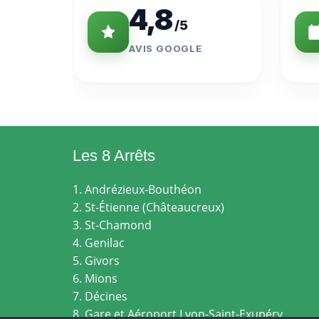
4,8
/5
AVIS GOOGLE
Les 8 Arrêts
1. Andrézieux-Bouthéon
2. St-Étienne (Châteaucreux)
3. St-Chamond
4. Genilac
5. Givors
6. Mions
7. Décines
8. Gare et Aéroport Lyon-Saint-Exupéry