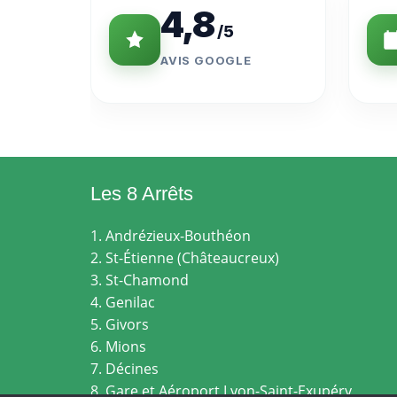
4,8
/5
AVIS GOOGLE
Les 8 Arrêts
1. Andrézieux-Bouthéon
2. St-Étienne (Châteaucreux)
3. St-Chamond
4. Genilac
5. Givors
6. Mions
7. Décines
8. Gare et Aéroport Lyon-Saint-Exupéry