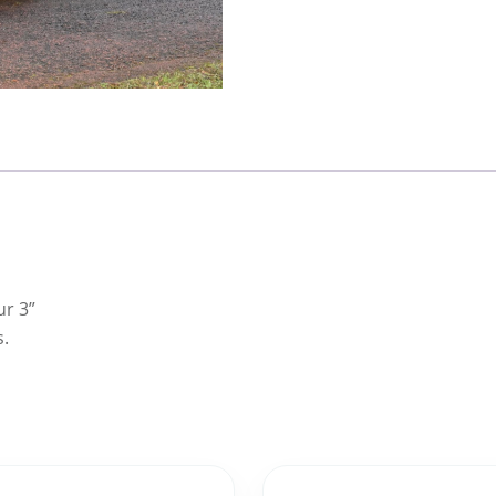
ur 3”
s.