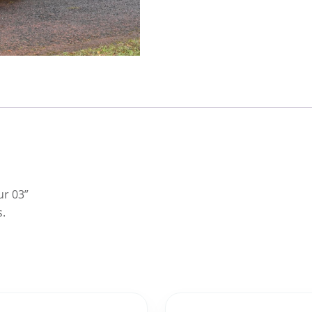
ur 03”
s.