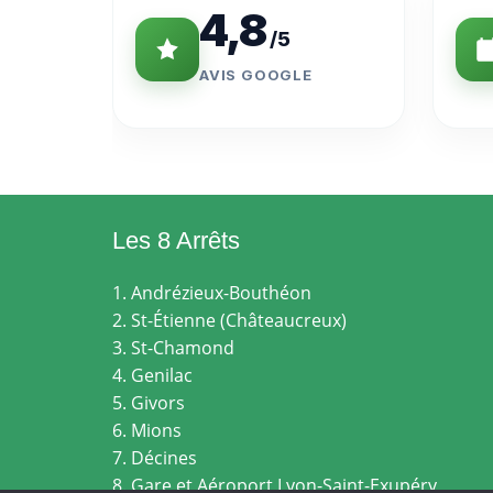
4,8
/5
AVIS GOOGLE
Les 8 Arrêts
1. Andrézieux-Bouthéon
2. St-Étienne (Châteaucreux)
3. St-Chamond
4. Genilac
5. Givors
6. Mions
7. Décines
8. Gare et Aéroport Lyon-Saint-Exupéry