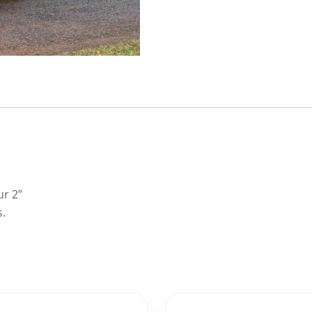
ur 2”
s.