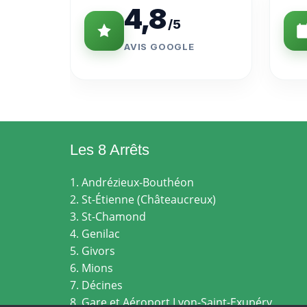
4,8
/5
AVIS GOOGLE
Les 8 Arrêts
1. Andrézieux-Bouthéon
2. St-Étienne (Châteaucreux)
3. St-Chamond
4. Genilac
5. Givors
6. Mions
7. Décines
8. Gare et Aéroport Lyon-Saint-Exupéry