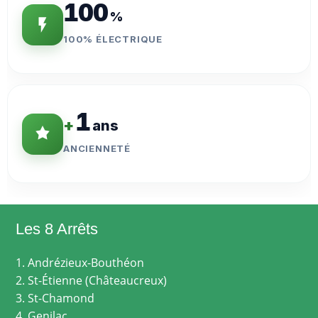
100
%
100% ÉLECTRIQUE
1
+
ans
ANCIENNETÉ
Les 8 Arrêts
1. Andrézieux-Bouthéon
2. St-Étienne (Châteaucreux)
3. St-Chamond
4. Genilac