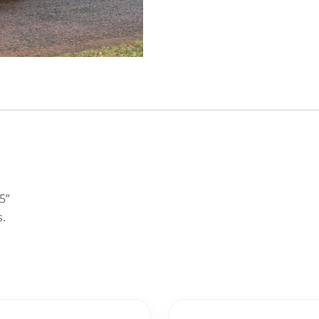
5”
s.