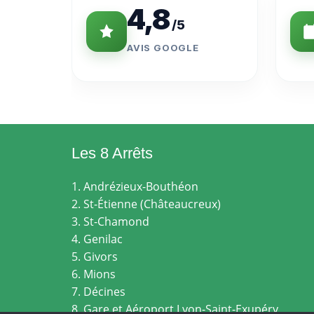
4,8
/5
AVIS GOOGLE
Les 8 Arrêts
1. Andrézieux-Bouthéon
2. St-Étienne (Châteaucreux)
3. St-Chamond
4. Genilac
5. Givors
6. Mions
7. Décines
8. Gare et Aéroport Lyon-Saint-Exupéry