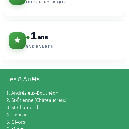
100% ÉLECTRIQUE
1
+
ans
ANCIENNETÉ
Les 8 Arrêts
1. Andrézieux-Bouthéon
2. St-Étienne (Châteaucreux)
3. St-Chamond
4. Genilac
5. Givors
6. Mions