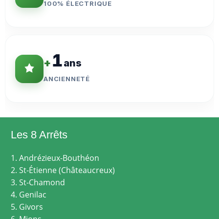
100% ÉLECTRIQUE
1
+
ans
ANCIENNETÉ
Les 8 Arrêts
1. Andrézieux-Bouthéon
2. St-Étienne (Châteaucreux)
3. St-Chamond
4. Genilac
5. Givors
6. Mions