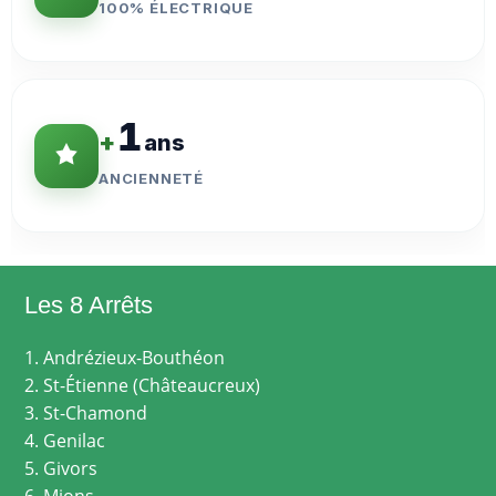
100% ÉLECTRIQUE
1
+
ans
ANCIENNETÉ
Les 8 Arrêts
1. Andrézieux-Bouthéon
2. St-Étienne (Châteaucreux)
3. St-Chamond
4. Genilac
5. Givors
6. Mions